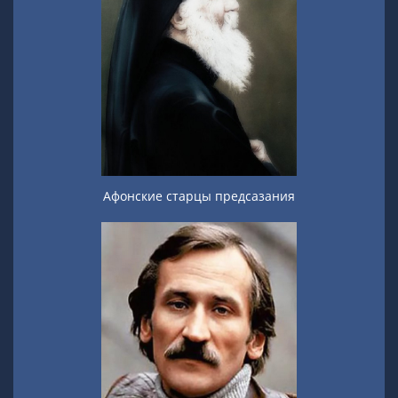
Афонские старцы предсазания