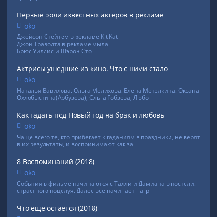
Первые роли известных актеров в рекламе
oko
Джейсон Стейтем в рекламе Кit Kat
Джон Траволта в рекламе мыла
Брюс Уиллис и Шэрон Сто
Актрисы ушедшие из кино. Что с ними стало
oko
Наталья Вавилова, Ольга Мелихова, Елена Метелкина, Оксана
Охлобыстина(Арбузова), Ольга Гобзева, Любо
Как гадать под Новый год на брак и любовь
oko
Чаще всего те, кто прибегает к гаданиям в праздники, не верят
в их результаты, и воспринимают как за
8 Воспоминаний (2018)
oko
События в фильме начинаются с Талли и Дамиана в постели,
страстного поцелуя. Далее все начинает нагр
Что еще остается (2018)