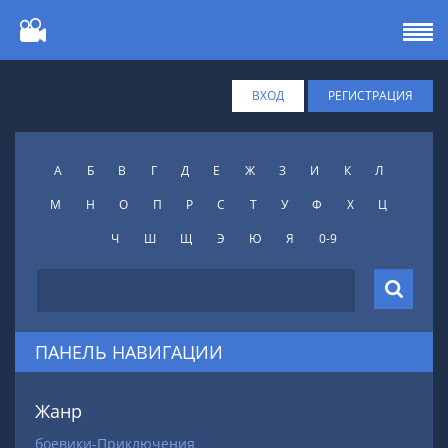
ВХОД
РЕГИСТРАЦИЯ
А
Б
В
Г
Д
Е
Ж
З
И
К
Л
М
Н
О
П
Р
С
Т
У
Ф
X
Ц
Ч
Ш
Щ
Э
Ю
Я
0-9
ПАНЕЛЬ НАВИГАЦИИ
Жанр
боевики-Приключения