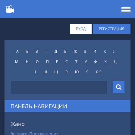
ВХОД
РЕГИСТРАЦИЯ
А
Б
В
Г
Д
Е
Ж
З
И
К
Л
М
Н
О
П
Р
С
Т
У
Ф
X
Ц
Ч
Ш
Щ
Э
Ю
Я
0-9
ПАНЕЛЬ НАВИГАЦИИ
Жанр
боевики-Приключения