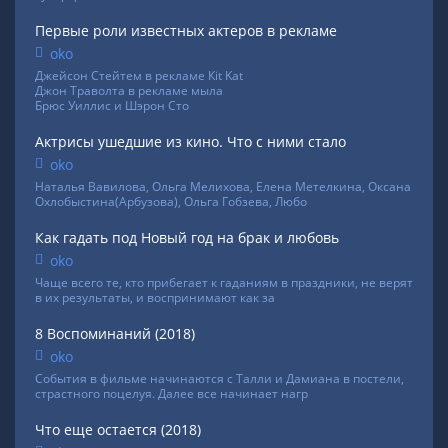
Первые роли известных актеров в рекламе
oko
Джейсон Стейтем в рекламе Кit Kat
Джон Траволта в рекламе мыла
Брюс Уиллис и Шэрон Сто
Актрисы ушедшие из кино. Что с ними стало
oko
Наталья Вавилова, Ольга Мелихова, Елена Метелкина, Оксана
Охлобыстина(Арбузова), Ольга Гобзева, Любо
Как гадать под Новый год на брак и любовь
oko
Чаще всего те, кто прибегает к гаданиям в праздники, не верят
в их результаты, и воспринимают как за
8 Воспоминаний (2018)
oko
События в фильме начинаются с Талли и Дамиана в постели,
страстного поцелуя. Далее все начинает нагр
Что еще остается (2018)