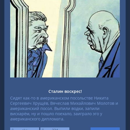
Сталин воскрес!
Сидят как-то в американском посольстве Никита
Сергеевич Хрущёв, Вячеслав Михайлович Молотов и
американский посол. Выпили водки, запили
вискарём, ну и пошло поехало, заиграло эго у
американского дипломата.