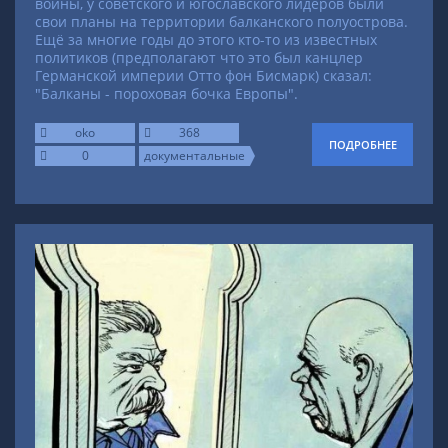
войны, у советского и югославского лидеров были
свои планы на территории балканского полуострова.
Ещё за многие годы до этого кто-то из известных
политиков (предполагают что это был канцлер
Германской империи Отто фон Бисмарк) сказал:
"Балканы - пороховая бочка Европы".
oko
368
ПОДРОБНЕЕ
0
документальные