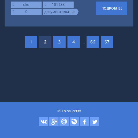
oko
101188
ПОДРОБНЕЕ
0
документальные
1
2
3
4
...
66
67
Мы в соцсетях