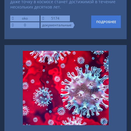
даже точку в космосе станет достижимой в течение
нескольких десятков лет.
oko
5174
ПОДРОБНЕЕ
0
документальные