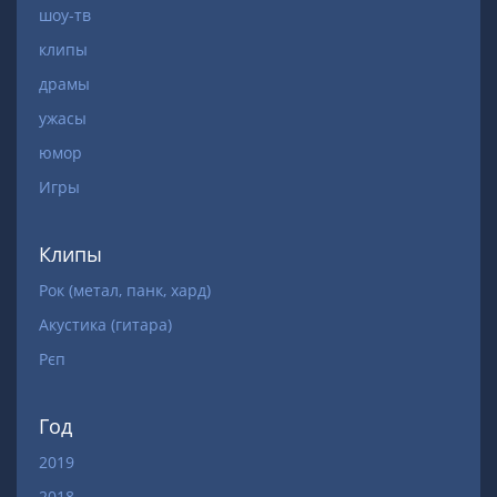
шоу-тв
клипы
драмы
ужасы
юмор
Игры
Клипы
Рок (метал, панк, хард)
Акустика (гитара)
Рєп
Год
2019
2018