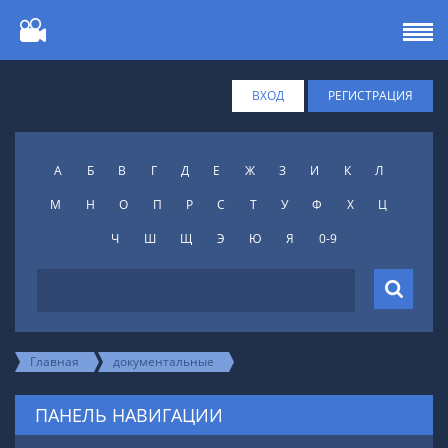
ВХОД
РЕГИСТРАЦИЯ
А
Б
В
Г
Д
Е
Ж
З
И
К
Л
М
Н
О
П
Р
С
Т
У
Ф
X
Ц
Ч
Ш
Щ
Э
Ю
Я
0-9
Главная
документальные
ПАНЕЛЬ НАВИГАЦИИ