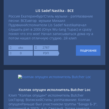
LiS Sadef Nastika - ВСЕ
Россия Екатеринбург
Стиль музыки - рэп
Название
песни: ВСЕ
автор музыки Михаил
Пудовкин
Исполнители Lis Sadef Nastika
Начал
слушать рэп в 2000 (Onyx Wu-tang Tupac) и сразу
понял что это мое! Начал записываться дома ну а
потом нашел отличную студию. 2й клип
oko
2787
ПОДРОБНЕЕ
0
РЭП
Колпак опущен исполнитель Butcher Loc
Клип "Колпак опущен" исполнитель Butcher
Loc
Город: Волжский
Стиль: рэп
Название: Колпак
опущен
Раньше был участником группы "Банда Б-3",
созданной в 2007г. в п. Светлый. Затем занялся