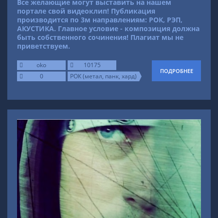
Все желающие могут выставить на нашем
портале свой видеоклип! Публикация
производится по 3м направлениям: РОК, РЭП,
АКУСТИКА. Главное условие - композиция должна
быть собственного сочинения! Плагиат мы не
приветствуем.
oko
10175
ПОДРОБНЕЕ
0
РОК (метал, панк, хард)