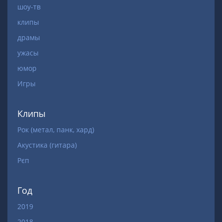
шоу-тв
клипы
драмы
ужасы
юмор
Игры
Клипы
Рок (метал, панк, хард)
Акустика (гитара)
Рєп
Год
2019
2018