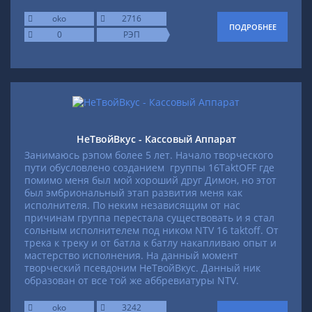
oko
2716
ПОДРОБНЕЕ
0
РЭП
НеТвойВкус - Кассовый Аппарат
Занимаюсь рэпом более 5 лет. Начало творческого
пути обусловлено созданием группы 16TaktOFF где
помимо меня был мой хороший друг Димон, но этот
был эмбриональный этап развития меня как
исполнителя. По неким независящим от нас
причинам группа перестала существовать и я стал
сольным исполнителем под ником NTV 16 taktoff. От
трека к треку и от батла к батлу накапливаю опыт и
мастерство исполнения. На данный момент
творческий псевдоним НеТвойВкус. Данный ник
образован от все той же аббревиатуры NTV.
oko
3242