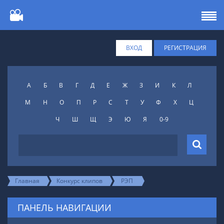
ВХОД
РЕГИСТРАЦИЯ
А
Б
В
Г
Д
Е
Ж
З
И
К
Л
М
Н
О
П
Р
С
Т
У
Ф
X
Ц
Ч
Ш
Щ
Э
Ю
Я
0-9
Главная
Конкурс клипов
РЭП
ПАНЕЛЬ НАВИГАЦИИ