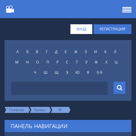
ВХОД
РЕГИСТРАЦИЯ
А
Б
В
Г
Д
Е
Ж
З
И
К
Л
М
Н
О
П
Р
С
Т
У
Ф
X
Ц
Ч
Ш
Щ
Э
Ю
Я
0-9
Главная
Буквы
М
ПАНЕЛЬ НАВИГАЦИИ