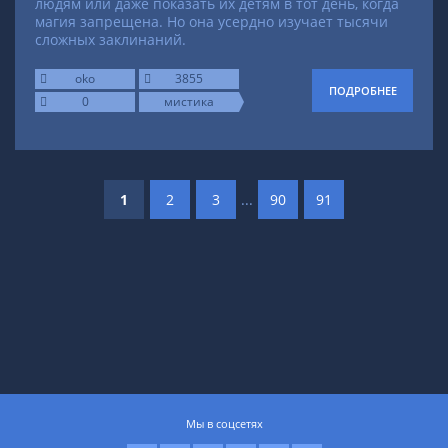
людям или даже показать их детям в тот день, когда
магия запрещена. Но она усердно изучает тысячи
сложных заклинаний.
oko
3855
ПОДРОБНЕЕ
0
мистика
1
2
3
...
90
91
Мы в соцсетях