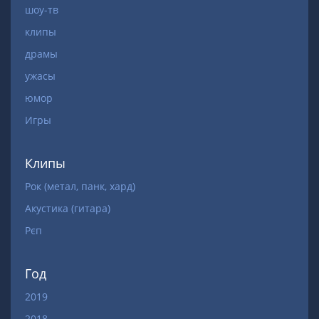
шоу-тв
клипы
драмы
ужасы
юмор
Игры
Клипы
Рок (метал, панк, хард)
Акустика (гитара)
Рєп
Год
2019
2018