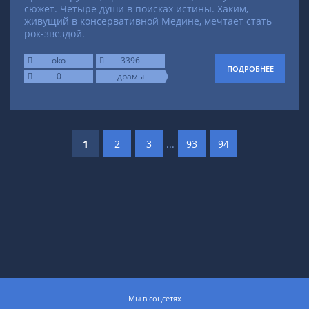
сюжет. Четыре души в поисках истины. Хаким,
живущий в консервативной Медине, мечтает стать
рок-звездой.
oko
3396
ПОДРОБНЕЕ
0
драмы
1
2
3
...
93
94
Мы в соцсетях