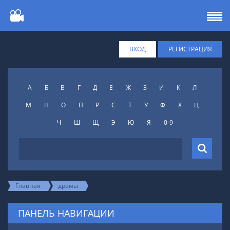
ВХОД
РЕГИСТРАЦИЯ
А
Б
В
Г
Д
Е
Ж
З
И
К
Л
М
Н
О
П
Р
С
Т
У
Ф
X
Ц
Ч
Ш
Щ
Э
Ю
Я
0-9
Главная
драмы
ПАНЕЛЬ НАВИГАЦИИ