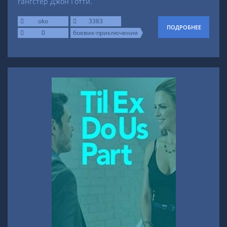
гангстер Джон Готти.
oko
3383
ПОДРОБНЕЕ
0
боевик-приключения