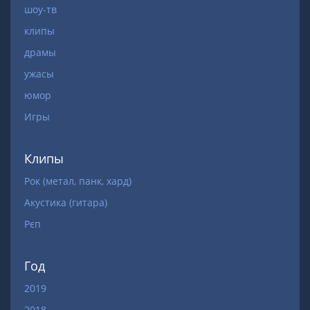
шоу-тв
клипы
драмы
ужасы
юмор
Игры
Клипы
Рок (метал, панк, хард)
Акустика (гитара)
Рєп
Год
2019
2018