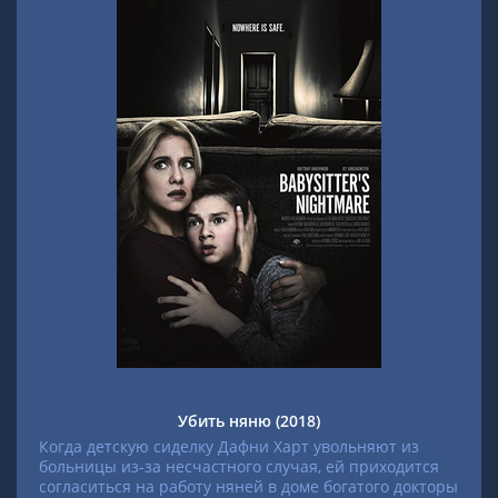
Убить няню (2018)
Когда детскую сиделку Дафни Харт увольняют из
больницы из-за несчастного случая, ей приходится
согласиться на работу няней в доме богатого докторы