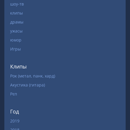
шоу-тв
клипы
драмы
ужасы
юмор
Игры
Клипы
Рок (метал, панк, хард)
Акустика (гитара)
Рєп
Год
2019
2018