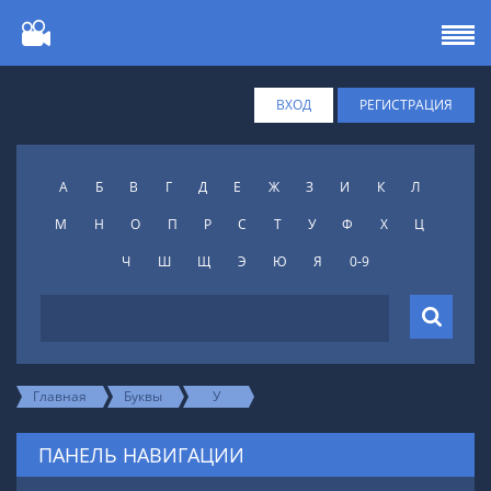
ВХОД
РЕГИСТРАЦИЯ
А
Б
В
Г
Д
Е
Ж
З
И
К
Л
М
Н
О
П
Р
С
Т
У
Ф
X
Ц
Ч
Ш
Щ
Э
Ю
Я
0-9
Главная
Буквы
У
ПАНЕЛЬ НАВИГАЦИИ