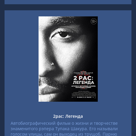
2pac: Легенда
Автобиографический фильм о жизни и творчестве
знаменитого рэпера Тупака Шакура. Его называли
голосом улицы, сам он выходец из трущоб. Парню