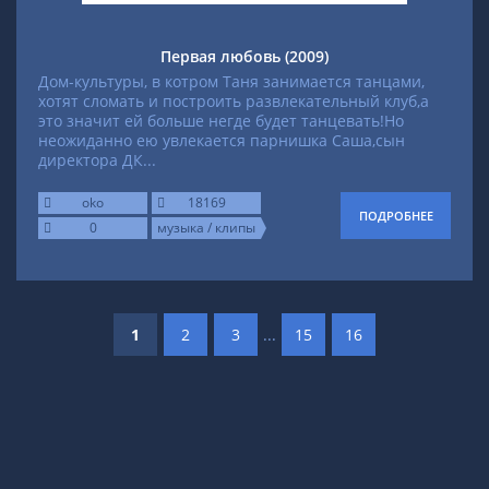
Первая любовь (2009)
Дом-культуры, в котром Таня занимается танцами,
хотят сломать и построить развлекательный клуб,а
это значит ей больше негде будет танцевать!Но
неожиданно ею увлекается парнишка Саша,сын
директора ДК...
oko
18169
ПОДРОБНЕЕ
0
музыка / клипы
1
2
3
...
15
16