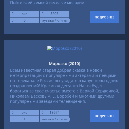
Пойте всей семьей веселые мелодии.
oko
5203
ПОДРОБНЕЕ
0
музыка / клипы
Морозко (2010)
Всем известная старая добрая сказка в новой
интерпретации с популярными актерами и певцами
на телеканале Россия вы увидите в канун новогодних
поздравлений! Красивая девушка Настя будет
бороться за свое счастье вместе с Веркой Сердючкой,
Николаем Басковым, Е. Воробей и многими другими
популярными звездами телевидения.
oko
18974
ПОДРОБНЕЕ
1
музыка / клипы