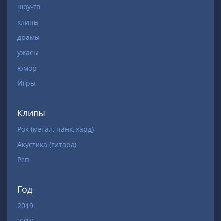
шоу-тв
клипы
драмы
ужасы
юмор
Игры
Клипы
Рок (метал, панк, хард)
Акустика (гитара)
Рєп
Год
2019
2018