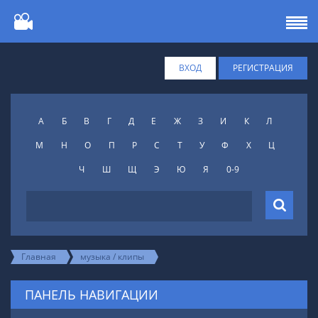
ВХОД
РЕГИСТРАЦИЯ
А
Б
В
Г
Д
Е
Ж
З
И
К
Л
М
Н
О
П
Р
С
Т
У
Ф
X
Ц
Ч
Ш
Щ
Э
Ю
Я
0-9
Главная
музыка / клипы
ПАНЕЛЬ НАВИГАЦИИ