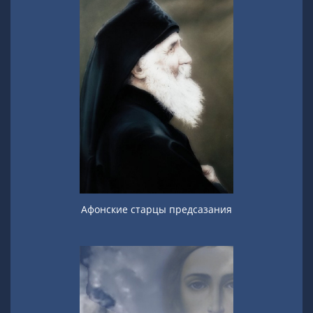
Афонские старцы предсазания