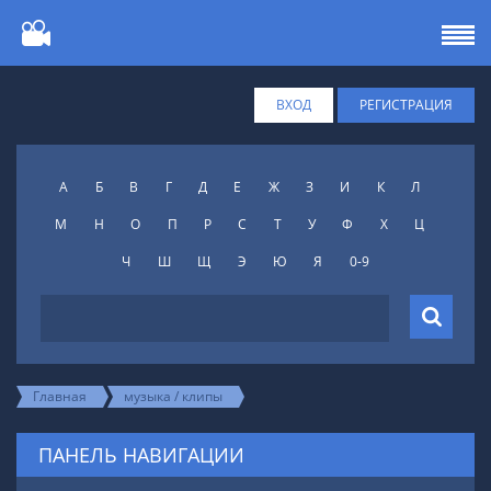
ВХОД
РЕГИСТРАЦИЯ
А
Б
В
Г
Д
Е
Ж
З
И
К
Л
М
Н
О
П
Р
С
Т
У
Ф
X
Ц
Ч
Ш
Щ
Э
Ю
Я
0-9
Главная
музыка / клипы
ПАНЕЛЬ НАВИГАЦИИ