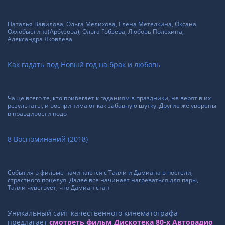
Наталья Вавилова, Ольга Мелихова, Елена Метелкина, Оксана
Охлобыстина(Арбузова), Ольга Гобзева, Любовь Полехина,
Александра Яковлева
Как гадать под Новый год на брак и любовь
Чаще всего те, кто прибегает к гаданиям в праздники, не верят в их
результаты, и воспринимают как забавную шутку. Другие же уверены
в правдивости подо
8 Воспоминаний (2018)
События в фильме начинаются с Талли и Дамиана в постели,
страстного поцелуя. Далее все начинает нагреваться для пары,
Талли чувствует, что Дамиан стан
Уникальный сайт качественного кинематографа
предлагает
смотреть фильм Дискотека 80-х Авторадио