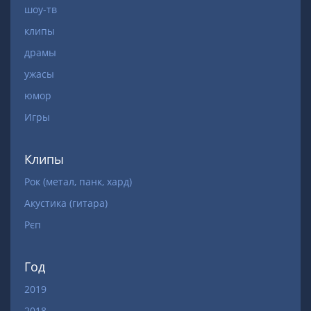
шоу-тв
клипы
драмы
ужасы
юмор
Игры
Клипы
Рок (метал, панк, хард)
Акустика (гитара)
Рєп
Год
2019
2018