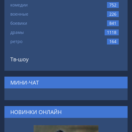
комедии
752
военные
226
боевики
841
драмы
1118
ретро
164
Тв-шоу
МИНИ-ЧАТ
НОВИНКИ ОНЛАЙН