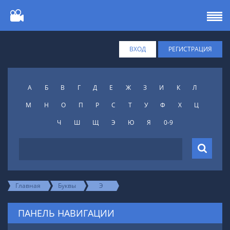
ВХОД
РЕГИСТРАЦИЯ
А
Б
В
Г
Д
Е
Ж
З
И
К
Л
М
Н
О
П
Р
С
Т
У
Ф
X
Ц
Ч
Ш
Щ
Э
Ю
Я
0-9
Главная
Буквы
Э
ПАНЕЛЬ НАВИГАЦИИ