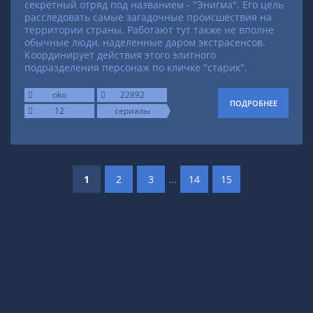
секретный отряд под названием - "Энигма". Его цель
расследовать самые загадочные происшествия на
территории страны. Работают тут также не вполне
обычные люди, наделенные даром экстрасенсов.
Координирует действия этого элитного
подразделения персонаж по кличке "старик".
oko
22892
ПОДРОБНЕЕ
12
сериалы
1
2
3
...
14
15