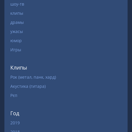
шоу-тв
клипы
драмы
ужасы
юмор
Игры
Клипы
Рок (метал, панк, хард)
Акустика (гитара)
Рєп
Год
2019
2018