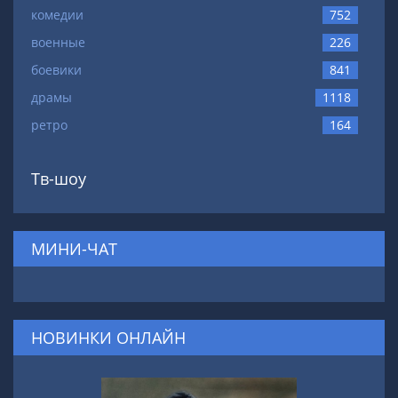
комедии
752
военные
226
боевики
841
драмы
1118
ретро
164
Тв-шоу
МИНИ-ЧАТ
НОВИНКИ ОНЛАЙН