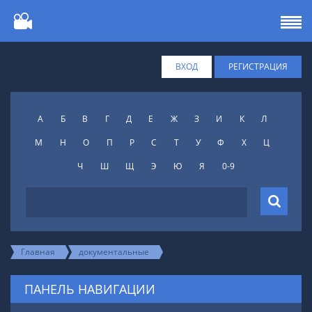
ВХОД
РЕГИСТРАЦИЯ
А
Б
В
Г
Д
Е
Ж
З
И
К
Л
М
Н
О
П
Р
С
Т
У
Ф
X
Ц
Ч
Ш
Щ
Э
Ю
Я
0-9
Главная
документальные
ПАНЕЛЬ НАВИГАЦИИ