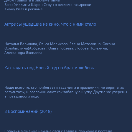
Джон Траволта в рекламе мыла
Брюс Уиллис и Шэрон Стоун в рекламе газировки
Киану Ривз в рекламе
Актрисы ушедшие из кино. Что с ними стало
Наталья Вавилова, Ольга Мелихова, Елена Метелкина, Оксана
Охлобыстина(Арбузова), Ольга Гобзева, Любовь Полехина,
Александра Яковлева
Как гадать под Новый год на брак и любовь
Чаще всего те, кто прибегает к гаданиям в праздники, не верят в их
результаты, и воспринимают как забавную шутку. Другие же уверены
в правдивости подо
8 Воспоминаний (2018)
События в фильме начинаются с Талли и Дамиана в постели,