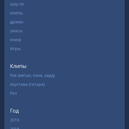
шоу-тв
клипы
драмы
ужасы
юмор
Игры
Клипы
Рок (метал, панк, хард)
Акустика (гитара)
Рєп
Год
2019
2018