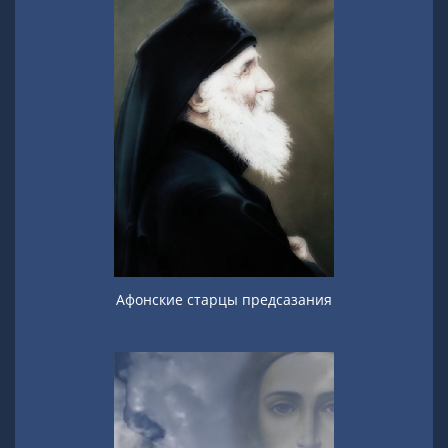
Афонские старцы предсазания