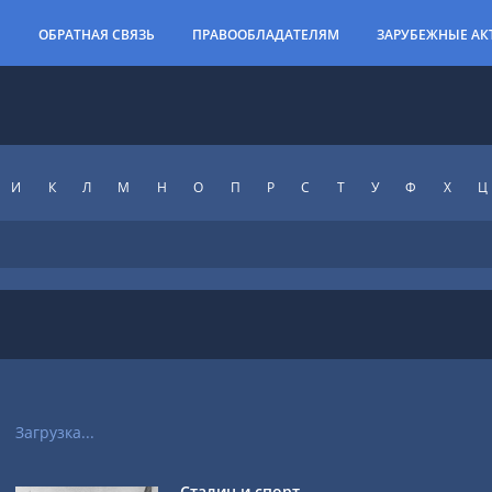
И
ОБРАТНАЯ СВЯЗЬ
ПРАВООБЛАДАТЕЛЯМ
ЗАРУБЕЖНЫЕ АК
И
К
Л
М
Н
О
П
Р
С
Т
У
Ф
X
Ц
Загрузка...
Сталин и спорт