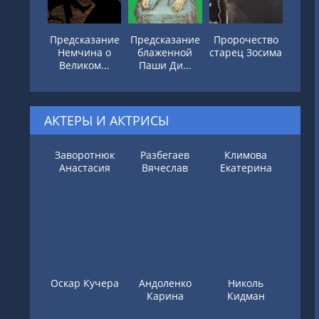
Предсказание
Предсказание
Пророчество
Немчина о
блаженной
старец Зосима
Великом...
Паши Ди...
АКТЕРЫ И АКТРИСЫ
Заворотнюк
Разбегаев
Климова
Анастасия
Вячеслав
Екатерина
Оскар Кучера
Андоленко
Николь
Карина
Кидман