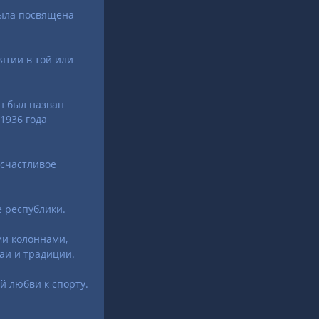
была посвящена
ятии в той или
н был назван
1936 года
 счастливое
е республики.
ми колоннами,
аи и традиции.
й любви к спорту.