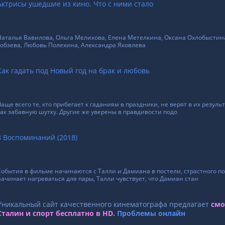
Актрисы ушедшие из кино. Что с ними стало
Наталья Вавилова, Ольга Мелихова, Елена Метелкина, Оксана Охлобыстина
Гобзева, Любовь Полехина, Александра Яковлева
Как гадать под Новый год на брак и любовь
Чаще всего те, кто прибегает к гаданиям в праздники, не верят в их резул
как забавную шутку. Другие же уверены в правдивости подо
8 Воспоминаний (2018)
События в фильме начинаются с Талли и Дамиана в постели, страстного по
начинает нагреваться для пары, Талли чувствует, что Дамиан стан
Уникальный сайт качественного кинематографа предлагает
смо
Сталин и спорт бесплатно в HD.
Проблемы онлайн