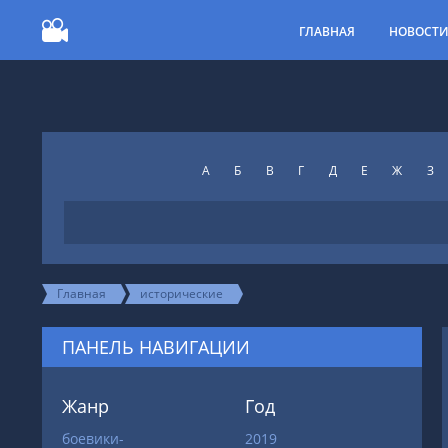
ГЛАВНАЯ
НОВОСТ
А
Б
В
Г
Д
Е
Ж
З
Главная
исторические
ПАНЕЛЬ НАВИГАЦИИ
Жанр
Год
боевики-
2019