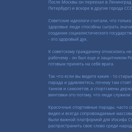
После Москвы он переехал в Ленинград 
Петербург) и вскоре в другие города ССС
Советские идеологи считали, что только
здоровые люди способны сыграть значи
создании социалистического государства
- это здоровый дух.
К советскому гражданину относились не 
рабочему - он был еще и защитником Р
готовым принять на себя врага.
Так что если вы видите какие - то стар
парада и удивляетесь, почему там стоя
танков и самолетов, а спортсмены держа
винтовки-это потому, что люди служили 
Красочные спортивные парады, часто 
видео и всегда сопровождаемые массов
были важной платформой для Иосифа С
распространить свое слово среди народ