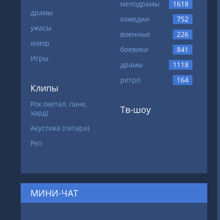
мелодрамы
1618
драмы
комедии
752
ужасы
военные
226
юмор
боевики
841
Игры
драмы
1118
ретро
164
Клипы
Рок (метал, панк,
Тв-шоу
хард)
Акустика (гитара)
Рєп
МИНИ-ЧАТ