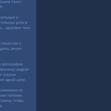
(ныне Санкт-
Р.
 сильные и
тельную роль в
... здоровое тело
только как к
одины, вечно
ые фотографии
т военные модели
т в руках
не одной цели.
снимаемые на
ыми толпами,
талина, чтобы
а.