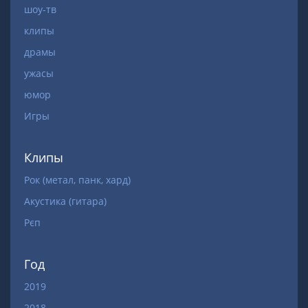
шоу-тв
клипы
драмы
ужасы
юмор
Игры
Клипы
Рок (метал, панк, хард)
Акустика (гитара)
Рєп
Год
2019
2018