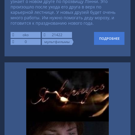
узнает о новом друге по прозвищу Лэнни. Это
произошло после ухода его друга в верх по
карьерной лестнице. У новых друзей будет очень
много работы. Им нужно помогать деду морозу, и
готовится к празднованию нового года.
oko
21422
ПОДРОБНЕЕ
0
мультфильмы