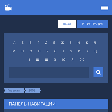
ВХОД
РЕГИСТРАЦИЯ
А
Б
В
Г
Д
Е
Ж
З
И
К
Л
М
Н
О
П
Р
С
Т
У
Ф
X
Ц
Ч
Ш
Щ
Э
Ю
Я
0-9
Главная
2009
ПАНЕЛЬ НАВИГАЦИИ