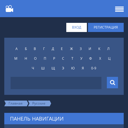
ВХОД
РЕГИСТРАЦИЯ
А
Б
В
Г
Д
Е
Ж
З
И
К
Л
М
Н
О
П
Р
С
Т
У
Ф
X
Ц
Ч
Ш
Щ
Э
Ю
Я
0-9
Главная
Русские
ПАНЕЛЬ НАВИГАЦИИ