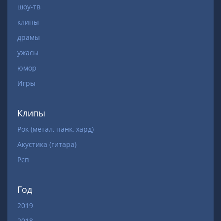
шоу-тв
клипы
драмы
ужасы
юмор
Игры
Клипы
Рок (метал, панк, хард)
Акустика (гитара)
Рєп
Год
2019
2018