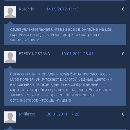
Katerrin
14.09.2012 11:19
0
самая увлекательная битва из всех в онлайне на мой
скромный взгляд - всегда смотрю и смотрела с
удовольствием
ETERY KOSTAVA
19.01.2011 23:41
0
Согласна с Milikron, украинская битва экстрасенсов -
мура полная. Уничтожают кислотой бедные цветочки,
выбрасывют из окон здания на разбросанные
картонные коробки горящих каскадёров. Если в этом
заключается сила экстрасенсов и интеллект
организаторов - грошь им цена.
MilikroN
08.01.2011 17:20
0