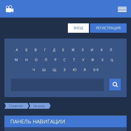
ВХОД
РЕГИСТРАЦИЯ
А
Б
В
Г
Д
Е
Ж
З
И
К
Л
М
Н
О
П
Р
С
Т
У
Ф
X
Ц
Ч
Ш
Щ
Э
Ю
Я
0-9
Главная
тв шоу
ПАНЕЛЬ НАВИГАЦИИ