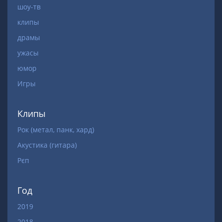
шоу-тв
клипы
драмы
ужасы
юмор
Игры
Клипы
Рок (метал, панк, хард)
Акустика (гитара)
Рєп
Год
2019
2018