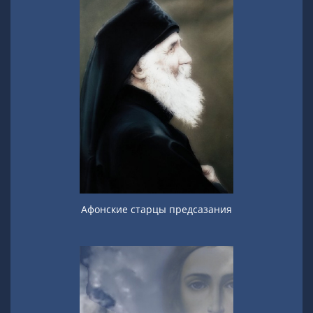
Афонские старцы предсазания