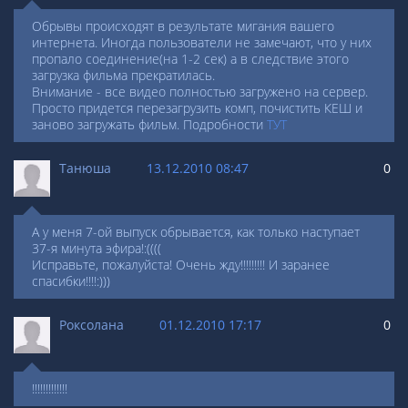
Обрывы происходят в результате мигания вашего
интернета. Иногда пользователи не замечают, что у них
пропало соединение(на 1-2 сек) а в следствие этого
загрузка фильма прекратилась.
Внимание - все видео полностью загружено на сервер.
Просто придется перезагрузить комп, почистить КЕШ и
заново загружать фильм. Подробности
ТУТ
Танюша
13.12.2010 08:47
0
А у меня 7-ой выпуск обрывается, как только наступает
37-я минута эфира!:((((
Исправьте, пожалуйста! Очень жду!!!!!!!!! И заранее
спасибки!!!!:)))
Роксолана
01.12.2010 17:17
0
!!!!!!!!!!!!!