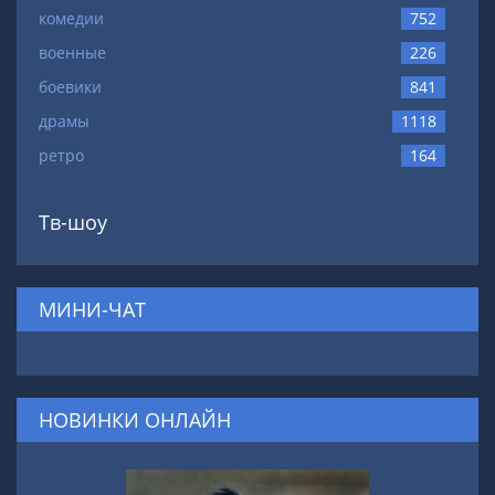
комедии
752
военные
226
боевики
841
драмы
1118
ретро
164
Тв-шоу
МИНИ-ЧАТ
НОВИНКИ ОНЛАЙН