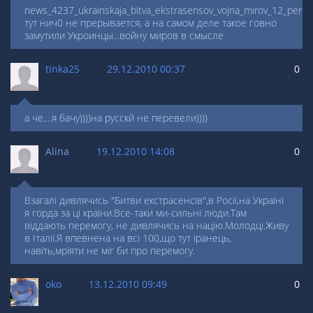
news_4237_ukrainskaja_bitva_ekstrasensov_vojna_mirov_12_pere
тут нич0 не прерывается, а на самом деле такое говно
замутили Укроинцы...войну миров в смысле
tinka25
29.12.2010 00:37
0
а че....я бачу))))на русскй не перевели))))
Alina
19.12.2010 14:08
0
Взагалі дивлячись "Битви екстрасенсів",в Росії,на Україні
я горда за ці країни.Все-таки ми-сильні люди.Там
віддають перемогу, не дивлячись на націю.Молодці.Живу
в Італії.Я впевнена на всі 100,що тут іранець,
навіть,мріяти не міг би про перемогу.
oko
13.12.2010 09:49
0