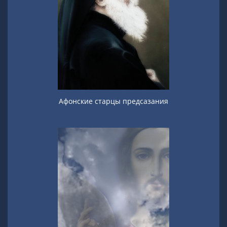
Афонские старцы предсазания