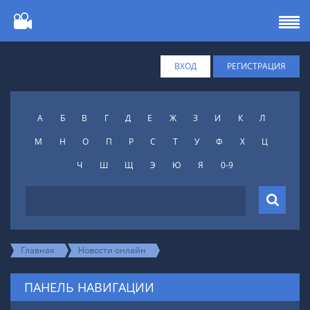
ВХОД
РЕГИСТРАЦИЯ
А
Б
В
Г
Д
Е
Ж
З
И
К
Л
М
Н
О
П
Р
С
Т
У
Ф
X
Ц
Ч
Ш
Щ
Э
Ю
Я
0-9
Главная
Новости онлайн
ПАНЕЛЬ НАВИГАЦИИ