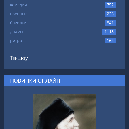
комедии
752
военные
226
боевики
841
драмы
1118
ретро
164
Тв-шоу
НОВИНКИ ОНЛАЙН