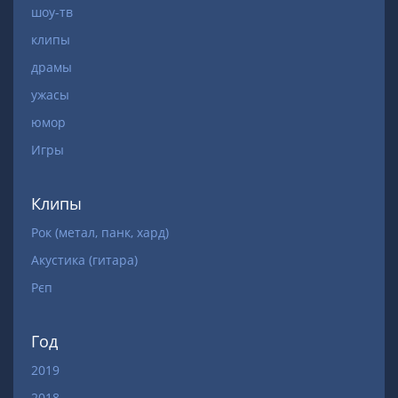
шоу-тв
клипы
драмы
ужасы
юмор
Игры
Клипы
Рок (метал, панк, хард)
Акустика (гитара)
Рєп
Год
2019
2018