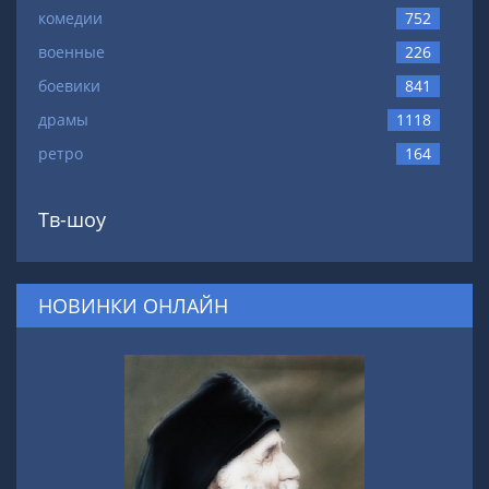
комедии
752
военные
226
боевики
841
драмы
1118
ретро
164
Тв-шоу
НОВИНКИ ОНЛАЙН