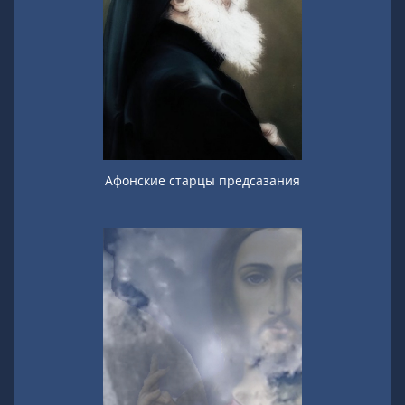
Афонские старцы предсазания