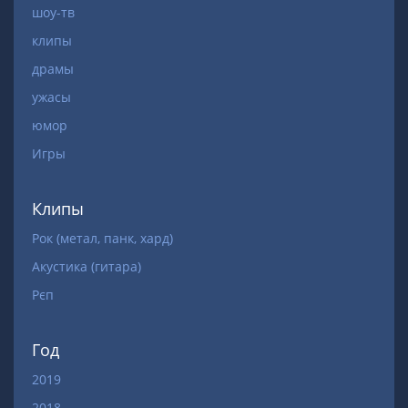
шоу-тв
клипы
драмы
ужасы
юмор
Игры
Клипы
Рок (метал, панк, хард)
Акустика (гитара)
Рєп
Год
2019
2018