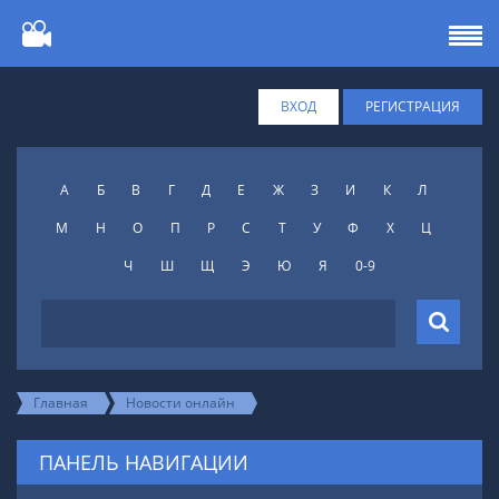
ВХОД
РЕГИСТРАЦИЯ
А
Б
В
Г
Д
Е
Ж
З
И
К
Л
М
Н
О
П
Р
С
Т
У
Ф
X
Ц
Ч
Ш
Щ
Э
Ю
Я
0-9
Главная
Новости онлайн
ПАНЕЛЬ НАВИГАЦИИ