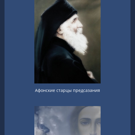
Афонские старцы предсазания