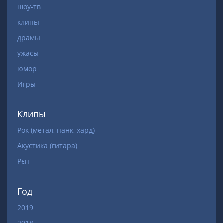
шоу-тв
клипы
драмы
ужасы
юмор
Игры
Клипы
Рок (метал, панк, хард)
Акустика (гитара)
Рєп
Год
2019
2018