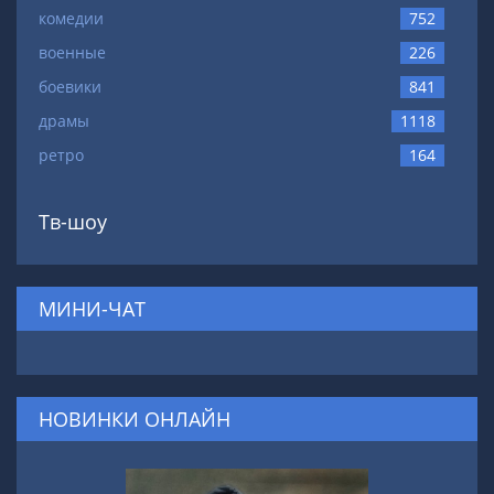
комедии
752
военные
226
боевики
841
драмы
1118
ретро
164
Тв-шоу
МИНИ-ЧАТ
НОВИНКИ ОНЛАЙН