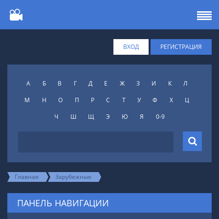
ВХОД
РЕГИСТРАЦИЯ
А
Б
В
Г
Д
Е
Ж
З
И
К
Л
М
Н
О
П
Р
С
Т
У
Ф
X
Ц
Ч
Ш
Щ
Э
Ю
Я
0-9
Главная
Зарубежные
ПАНЕЛЬ НАВИГАЦИИ