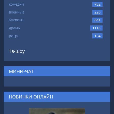
комедии
752
военные
226
боевики
841
драмы
1118
ретро
164
Тв-шоу
МИНИ-ЧАТ
НОВИНКИ ОНЛАЙН