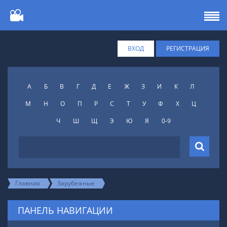
ВХОД
РЕГИСТРАЦИЯ
А
Б
В
Г
Д
Е
Ж
З
И
К
Л
М
Н
О
П
Р
С
Т
У
Ф
X
Ц
Ч
Ш
Щ
Э
Ю
Я
0-9
Главная
Зарубежные
ПАНЕЛЬ НАВИГАЦИИ