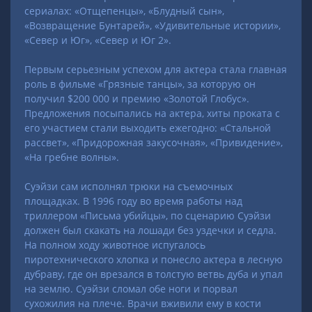
сериалах: «Отщепенцы», «Блудный сын»,
«Возвращение Бунтарей», «Удивительные истории»,
«Север и Юг», «Север и Юг 2».
Первым серьезным успехом для актера стала главная
роль в фильме «Грязные танцы», за которую он
получил $200 000 и премию «Золотой Глобус».
Предложения посыпались на актера, хиты проката с
его участием стали выходить ежегодно: «Стальной
рассвет», «Придорожная закусочная», «Привидение»,
«На гребне волны».
Суэйзи сам исполнял трюки на съемочных
площадках. В 1996 году во время работы над
триллером «Письма убийцы», по сценарию Суэйзи
должен был скакать на лошади без уздечки и седла.
На полном ходу животное испугалось
пиротехнического хлопка и понесло актера в лесную
дубраву, где он врезался в толстую ветвь дуба и упал
на землю. Суэйзи сломал обе ноги и порвал
сухожилия на плече. Врачи вживили ему в кости