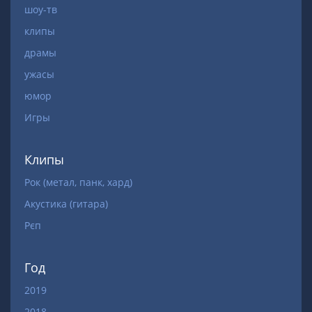
шоу-тв
клипы
драмы
ужасы
юмор
Игры
Клипы
Рок (метал, панк, хард)
Акустика (гитара)
Рєп
Год
2019
2018