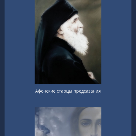
Афонские старцы предсазания