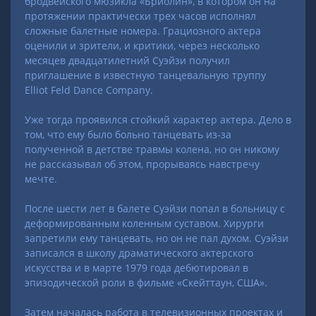
бродвейского мюзикла «Бриолин», в котором он на
протяжении практически трех часов исполнял
сложные балетные номера. Грациозного актера
оценили и зрители, и критики, через несколько
месяцев двадцатилетний Суэйзи получил
приглашение в известную танцевальную труппу
Elliot Feld Dance Company.
Уже тогда проявился стойкий характер актера. Дело в
том, что ему было больно танцевать из-за
полученной в детстве травмы колена, но он никому
не рассказывал об этом, прорываясь навстречу
мечте.
После шести лет в балете Суэйзи попал в больницу с
деформированным коленным суставом. Хирурги
запретили ему танцевать, но он не пал духом. Суэйзи
записался в школу драматического актерского
искусства и в марте 1979 года дебютировал в
эпизодической роли в фильме «Скейттаун, США».
Затем началась работа в телевизионных проектах и