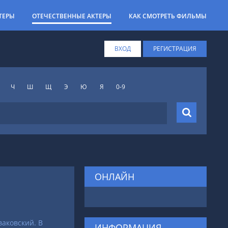
ТЕРЫ
ОТЕЧЕСТВЕННЫЕ АКТЕРЫ
КАК СМОТРЕТЬ ФИЛЬМЫ
ВХОД
РЕГИСТРАЦИЯ
Ч
Ш
Щ
Э
Ю
Я
0-9
ОНЛАЙН
ваковский. В
ИНФОРМАЦИЯ