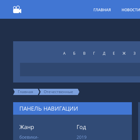
ГЛАВНАЯ
НОВОСТ
А
Б
В
Г
Д
Е
Ж
З
Главная
Отечественные
ПАНЕЛЬ НАВИГАЦИИ
Жанр
Год
боевики-
2019