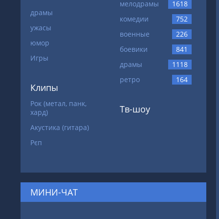
мелодрамы
1618
драмы
комедии
752
ужасы
военные
226
юмор
боевики
841
Игры
драмы
1118
ретро
164
Клипы
Рок (метал, панк,
Тв-шоу
хард)
Акустика (гитара)
Рєп
МИНИ-ЧАТ