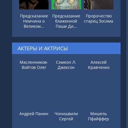
Предсказание
Предсказание
Пророчество
Немчина о
блаженной
старец Зосима
Великом...
Паши Ди...
АКТЕРЫ И АКТРИСЫ
Масленников-
Сэмюэл Л.
Алексей
Войтов Олег
Джексон
Кравченко
Андрей Панин
Чонишвили
Мишель
Сергей
Пфайффер