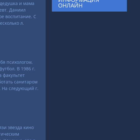
 дедушка и мама
ОНЛАЙН
евт. Даниил
ое воспитание. С
есколько л.
ебя психологом.
утбол. В 1986 г.
а факультет
ботать санитаром
. На следующий г.
язи звезда кино
ктическим