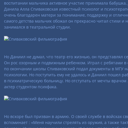
воспитании мальчика активное участие принимала бабушка,
Данила Алла Спиваковская известный психолог и психотерап
очень благодарен матери за понимание, поддержку и отличн
самого детства мальчик обожал он прекрасно читал стихи и н
занимался в театральной студии.
Но Даниил не думал, что театр его жизнью, он представлял с
Он рос озорным и подвижным ребенком. Играл с ребятами в ф
по окончании школы Спиваковский подал документы в МГУ н
психологии. Но поступить ему не удалось и Даниил пошел ра
в психиатрическую больницу. Но отступать от мечты врачом 
актер студентом психфака.
Но вскоре был призван в армию. О своей службе в войсках св
вспоминает : «Меня научили стрелять из оружия, а также та