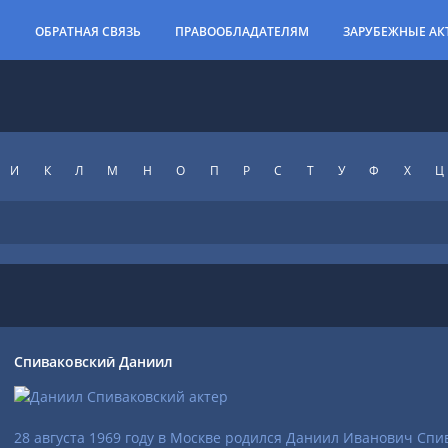
И
ОБРАТНАЯ СВЯЗЬ
ПРАВООБЛАДАТЕЛЯМ
ЗАРУБЕЖНЫЕ АК
И
К
Л
М
Н
О
П
Р
С
Т
У
Ф
X
Ц
Спиваковский Даниил
28 августа 1969 году в Москве родился Даниил Иванович Спи