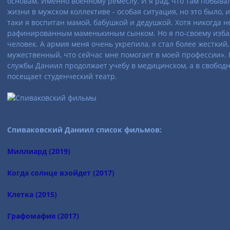
основам. Именно военному ремеслу. И я рад, что там побывал.
жизни в мужском коллективе - особая ситуация, но это было, и
таки я воспитан мамой, бабушкой и дедушкой. Хотя никогда н
рафинированным маменькиным сынком. Но я по-своему изб
человек. А армия меня очень укрепила, я стал более жесткий,
мужественный, что сейчас мне помогает в моей профессии». П
службы Даниил продолжает учебу в медицинском, а в свобод
посещает студенческий театр.
Спиваковский Даниил список фильмов:
Миллиард (2019)
Когда солнце взойдет (2017)
Клетка (2015)
Графомафия (2017)