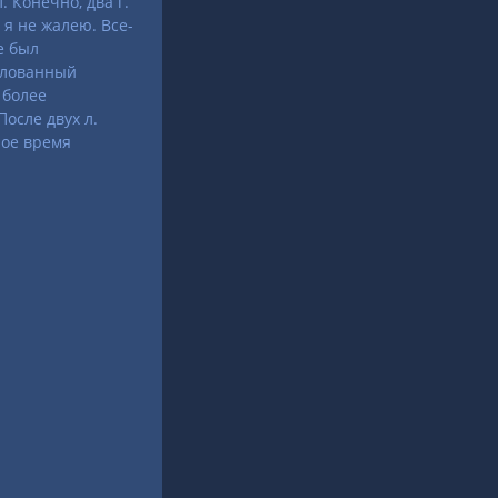
 Конечно, два г.
 я не жалею. Все-
е был
алованный
 более
осле двух л.
ное время