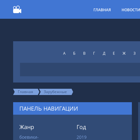
ГЛАВНАЯ
НОВОСТ
А
Б
В
Г
Д
Е
Ж
З
Главная
Зарубежные
ПАНЕЛЬ НАВИГАЦИИ
Жанр
Год
боевики-
2019