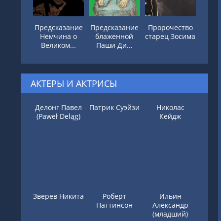
Предсказание
Предсказание
Пророчество
Немчина о
блаженной
старец Зосима
Великом...
Паши Ди...
АКТЕРЫ И АКТРИСЫ
Делонг Павел
Патрик Суэйзи
Николас
(Paweł Deląg)
Кейдж
Зверев Никита
Роберт
Ильин
Паттинсон
Александр
(младший)