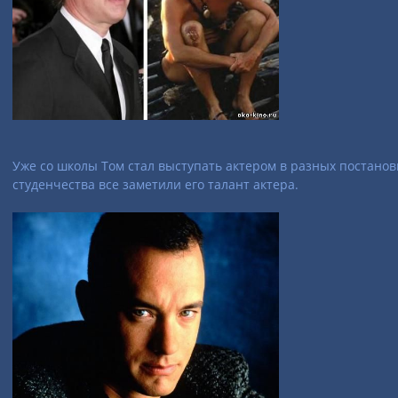
Уже со школы Том стал выступать актером в разных постановк
студенчества все заметили его талант актера.