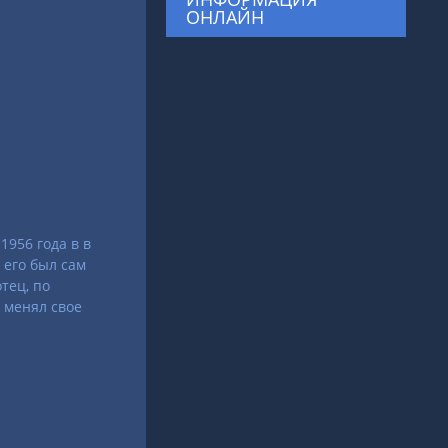
ОНЛАЙН
1956 года в в
 его был сам
тец, по
 менял свое