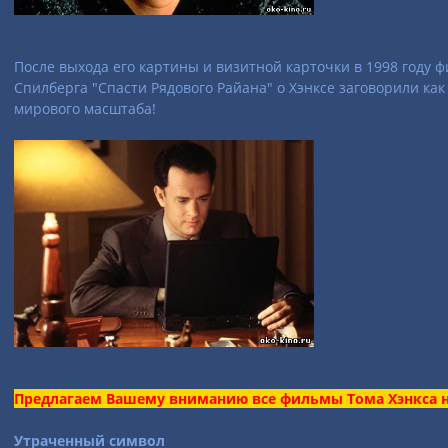
После выхода его картины и визитной карточки в 1998 году 
Спилберга "Спасти Рядового Райана" о Хэнксе заговорили как
мирового масштаба!
Предлагаем Вашему вниманию все фильмы Тома Хэнкса н
Утраченный символ