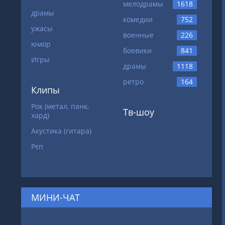
мелодрамы
1618
драмы
комедии
752
ужасы
военные
226
юмор
боевики
841
Игры
драмы
1118
ретро
164
Клипы
Рок (метал, панк,
Тв-шоу
хард)
Акустика (гитара)
Рєп
МИНИ-ЧАТ