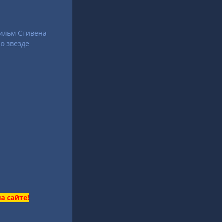
фильм Стивена
 о звезде
а сайте!