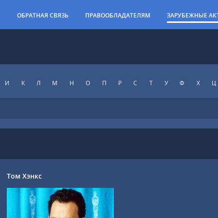
И
ОБРАТНАЯ СВЯЗЬ
ПРАВООБЛАДАТЕЛЯМ
ЗАРУБЕЖНЫЕ АК
И
К
Л
М
Н
О
П
Р
С
Т
У
Ф
X
Ц
Том Хэнкс