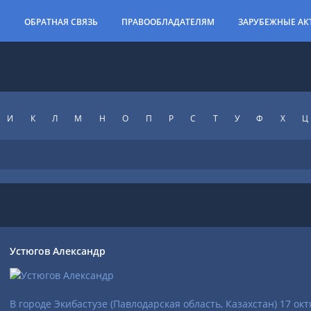
И
ОБРАТНАЯ СВЯЗЬ
ПРАВООБЛАДАТЕЛЯМ
ЗАРУБЕЖНЫЕ АК
И
К
Л
М
Н
О
П
Р
С
Т
У
Ф
X
Ц
Устюгов Александр
В городе Экибастузе (Павлодарская область, Казахстан) 17 ок