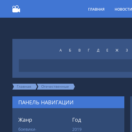
ГЛАВНАЯ
НОВОСТ
А
Б
В
Г
Д
Е
Ж
З
Главная
Отечественные
ПАНЕЛЬ НАВИГАЦИИ
Жанр
Год
боевики-
2019