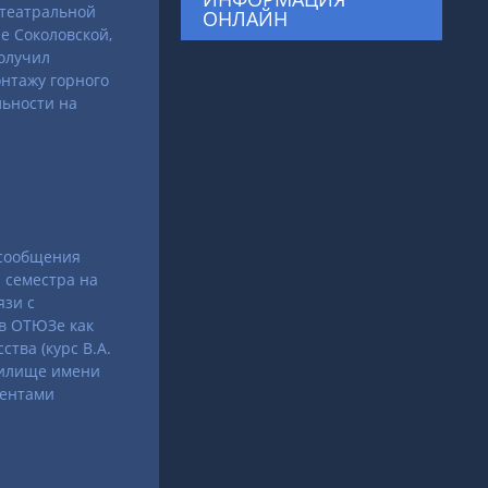
 театральной
ОНЛАЙН
е Соколовской,
получил
онтажу горного
льности на
 сообщения
и семестра на
язи с
 в ОТЮЗе как
ства (курс В.А.
училище имени
дентами