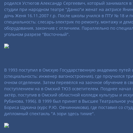
родился Устюгов Александр Сергеевич, который занимался в
студии при народном театре "Данко"и женат на актрисе Янин
дочь Женя 16.11.2007 г.р. После школы учился в ПТУ № 18 и 
специальность: слесарь-электрик по ремонту, монтажу и дем
оборудования, закончив с отличием. Параллельно по специа
угольном разрезе "Восточный".
В 1993 поступил в Омскую Государственную академию путей
(специальность: инженер вагоностроения), где проучился тр
очном отделении. Затем перевёлся на заочное обучение в св
поступлением на в Омский ТЮЗ осветителем. Позднее начал
актёр, поступив в Омский областной колледж культуры и искус
Рубанова, 1996). В 1999 был принят в Высшее Театральное 
Бориса Щукина (курс Р.Ю. Овчинникова), где поставил со сту
дипломный спектакль "А зори здесь тихие".