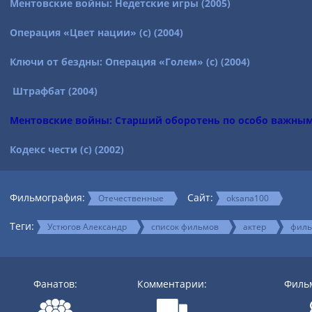
Ментовские войны: Недетские игры (2005)
Операция «Цвет нации» (с) (2004)
Ключи от бездны: Операция «Голем» (с) (2004)
Штрафбат (2004)
Ментовские войны: Старший оборотень по особо важным
Кодекс чести (с) (2002)
Фильмография:
Сайт:
Отечественные
oksana100
Теги:
Устюгов Александр
список фильмов
актер
филь
Фанатов:
Комментарии:
Филь