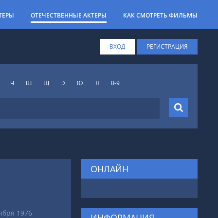
ТЕРЫ
ОТЕЧЕСТВЕННЫЕ АКТЕРЫ
КАК СМОТРЕТЬ ФИЛЬМЫ
ВХОД
РЕГИСТРАЦИЯ
Ч
Ш
Щ
Э
Ю
Я
0-9
ОНЛАЙН
тября 1976
ИНФОРМАЦИЯ