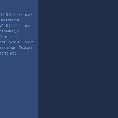
). В 2003 за роль
Московские
". В 2004 за роль
еатральную
 Учился в
лся боксом. Любит
на гитаре. Походы
о тонуса.