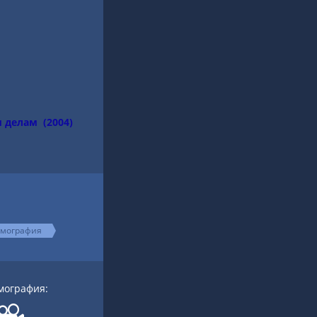
 делам (2004)
мография
мография: