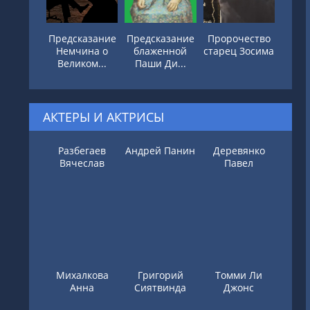
Предсказание
Предсказание
Пророчество
Немчина о
блаженной
старец Зосима
Великом...
Паши Ди...
АКТЕРЫ И АКТРИСЫ
Разбегаев
Андрей Панин
Деревянко
Вячеслав
Павел
Михалкова
Григорий
Томми Ли
Анна
Сиятвинда
Джонс