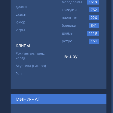
мелодрамы
1618
драмы
комедии
752
ужасы
военные
226
юмор
боевики
841
Игры
драмы
1118
ретро
164
Клипы
Рок (метал, панк,
Тв-шоу
хард)
Акустика (гитара)
Рєп
МИНИ-ЧАТ