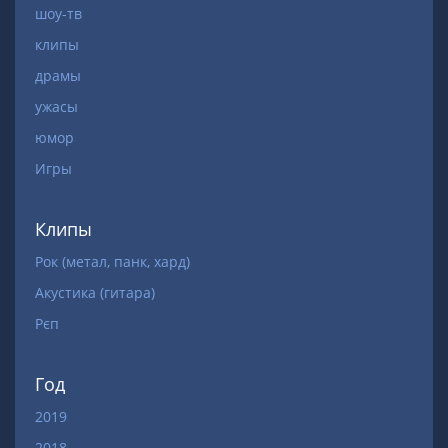
шоу-тв
клипы
драмы
ужасы
юмор
Игры
Клипы
Рок (метал, панк, хард)
Акустика (гитара)
Рєп
Год
2019
2018