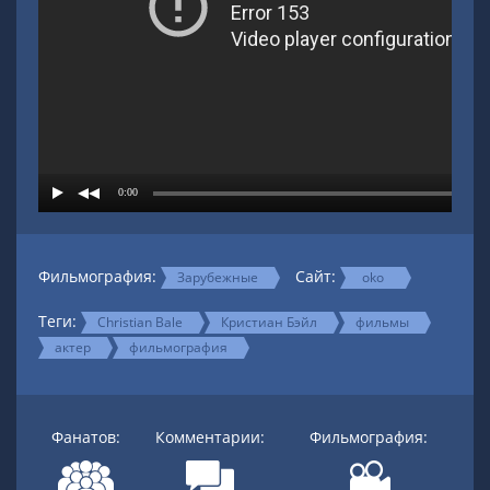
Фильмография:
Сайт:
Зарубежные
oko
Теги:
Christian Bale
Кристиан Бэйл
фильмы
актер
фильмография
Фанатов:
Комментарии:
Фильмография: