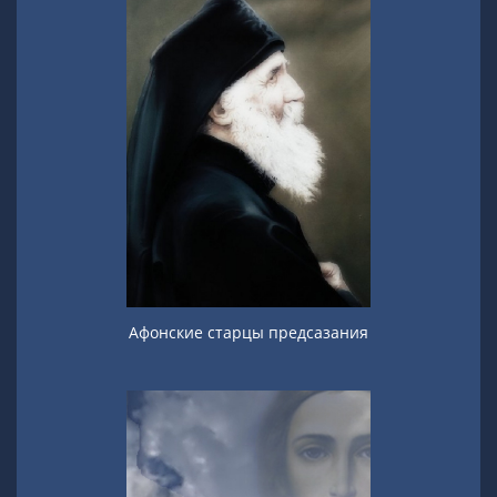
Афонские старцы предсазания