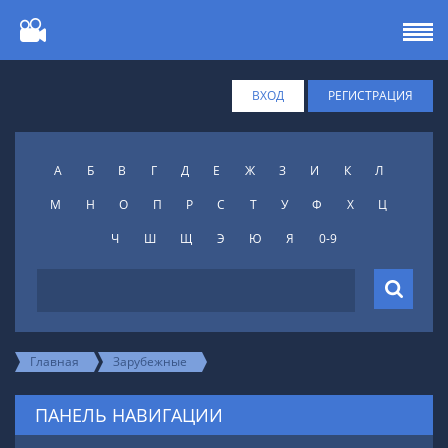
ВХОД
РЕГИСТРАЦИЯ
А
Б
В
Г
Д
Е
Ж
З
И
К
Л
М
Н
О
П
Р
С
Т
У
Ф
X
Ц
Ч
Ш
Щ
Э
Ю
Я
0-9
Главная
Зарубежные
ПАНЕЛЬ НАВИГАЦИИ