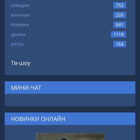
комедии
752
военные
226
боевики
841
драмы
1118
ретро
164
Тв-шоу
МИНИ-ЧАТ
НОВИНКИ ОНЛАЙН