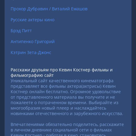
Прохор Дубравин / Виталий Емашов
Русские актеры кино
Брэд Питт
Антипенко Григорий
Кэтрин Зета-Джонс
Расскажи друзьям про Кевин Костнер фильмы и
фильмографию сайт
Уникальный сайт качественного кинематографа
представляет все фильмы актера(актрисы) Кевин
Костнер онлайн бесплатно. Огромное удовольствие
от представленного материала вы получите и не
пожалеете о потраченном времени. Выбирайте из
многообразия новый плеер и наслаждайтесь
новинками отечественного и зарубежного искусства.
Впечатлениями обязательно поделитесь, расскажите
в личном дневнике социальной сети о фильмах
Кевин Костнер - работах в кино, становитесь