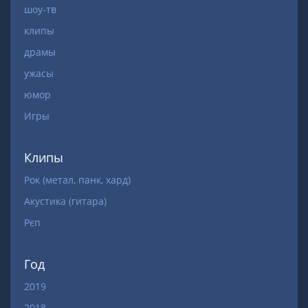
шоу-тв
клипы
драмы
ужасы
юмор
Игры
Клипы
Рок (метал, панк, хард)
Акустика (гитара)
Рєп
Год
2019
2018