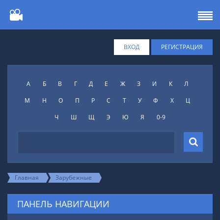
ВХОД
РЕГИСТРАЦИЯ
А
Б
В
Г
Д
Е
Ж
З
И
К
Л
М
Н
О
П
Р
С
Т
У
Ф
X
Ц
Ч
Ш
Щ
Э
Ю
Я
0-9
Главная
Зарубежные
ПАНЕЛЬ НАВИГАЦИИ