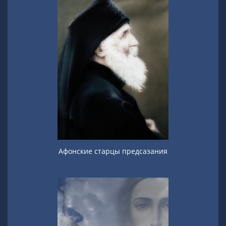
Афонские старцы предсазания