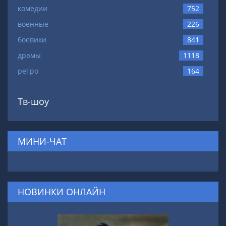
комедии
752
военные
226
боевики
841
драмы
1118
ретро
164
Тв-шоу
МИНИ-ЧАТ
НОВИНКИ ОНЛАЙН